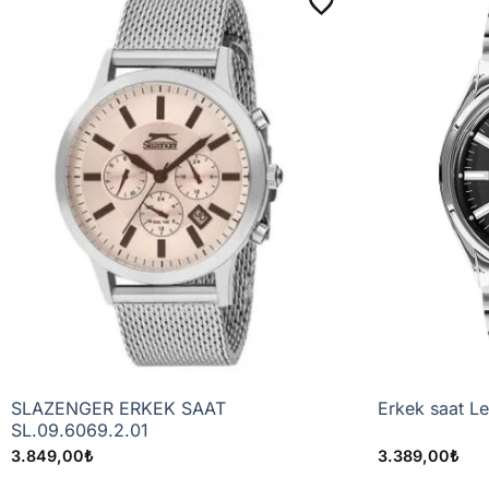
İptal, Cayma & İade
Standart ürünlerde, ürünü teslim aldığınız tarihten
İade başvurunuzu
İade Talep Formu
üzerinden oluş
Kılınç Gümüş tarafından bildirilen
DHL iade yönte
Kendi tercihinizle farklı bir taşıyıcı kullanmanız h
Ürün, temel özelliklerini ve uygunluğunu belirleme
saklıdır.
Kişiye özel üretilen veya değiştirilen ürünler ile
ürünlerde tüketicinin yasal hakları saklıdır.
Ayıplı olmayan standart ürünlerde değişim, stok 
SLAZENGER ERKEK SAAT
Erkek saat L
SL.09.6069.2.01
3.849,00
₺
3.389,00
₺