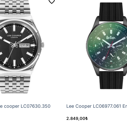
 itibaren
14 gün
içinde gerekçe göstermeden cayma ve iade 
turabilirsiniz. Cayma bildiriminizi e-posta veya yazılı olarak 
mi veya gönderi kodu
kullanıldığında iade kargo ücreti tüke
âlinde kargo ücreti size ait olabilir ve karşı ödemeli gönderil
k amacıyla makul ölçüde incelenebilir. Bu sınırı aşan kullan
 hijyen koruma bandı ya da mührü açılmış ürünlerde cayma hakkı
durumu ve ürünün yeniden satışa uygunluğu bulunması hâlinde
ee cooper LC07630.350
Lee Cooper LC06977.061 Erk
İptal ve İade Koşulları
2.849,00
₺