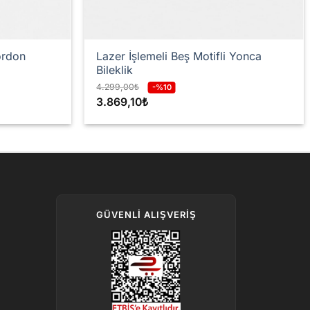
ordon
Lazer İşlemeli Beş Motifli Yonca
Bileklik
4.299,00
₺
-%10
3.869,10
₺
GÜVENLI ALIŞVERIŞ