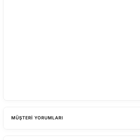
MÜŞTERI YORUMLARI
Henüz yorum yapılmamış