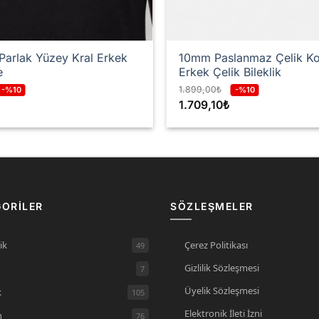
arlak Yüzey Kral Erkek
10mm Paslanmaz Çelik K
e
Erkek Çelik Bileklik
1.899,00
₺
-%10
-%10
1.709,10
₺
ORILER
SÖZLEŞMELER
Çerez Politikası
ik
49
Gizlilik Sözleşmesi
7
Üyelik Sözleşmesi
k
105
Elektronik İleti İzni
n
76