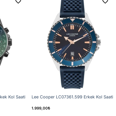
hakkınız bulunmaktadır.
da iletebilirsiniz.
ticiden talep edilmez.
er kabul edilmeyebilir.
ım, hasar veya değer kaybına ilişkin yasal haklarımız
 kullanılamayabilir. Yanlış, ayıplı, eksik veya hasarlı
 ayrıca sunulabilir.
ek Kol Saati
Lee Cooper LC07361.599 Erkek Kol Saati
1.999,00
₺