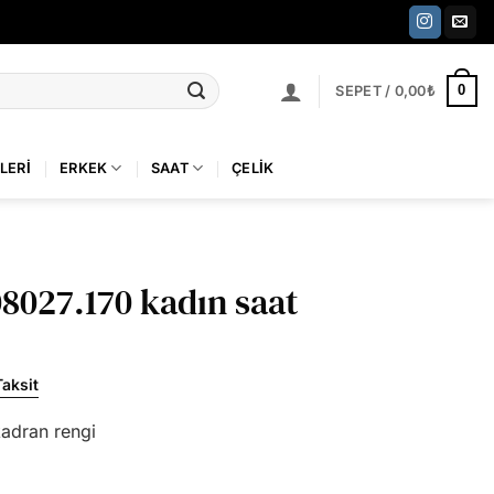
0
SEPET /
0,00
₺
LERI
ERKEK
SAAT
ÇELIK
8027.170 kadın saat
Taksit
adran rengi