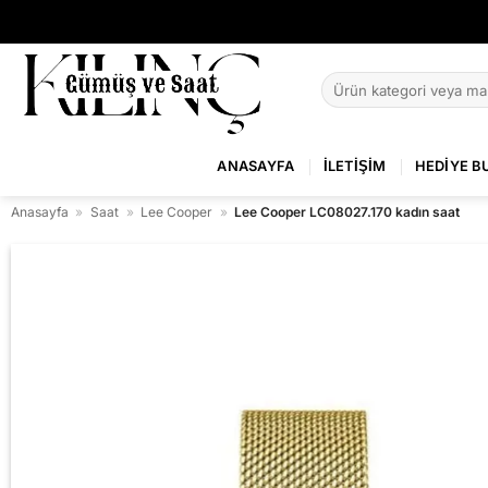
İçeriğe
atla
Ara:
ANASAYFA
İLETIŞIM
HEDIYE B
Anasayfa
»
Saat
»
Lee Cooper
»
Lee Cooper LC08027.170 kadın saat