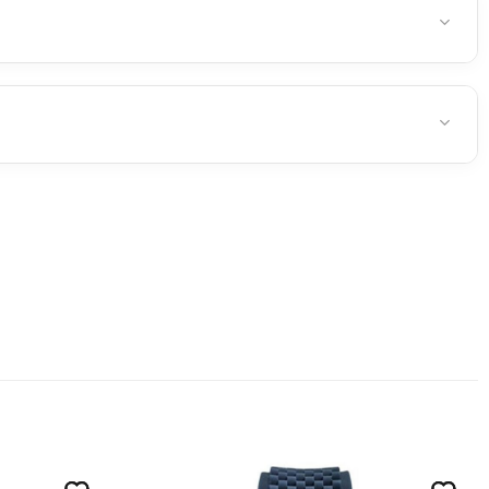
nrası verilen siparişler en geç ertesi iş günü kargoya
6 iş günü
dür.