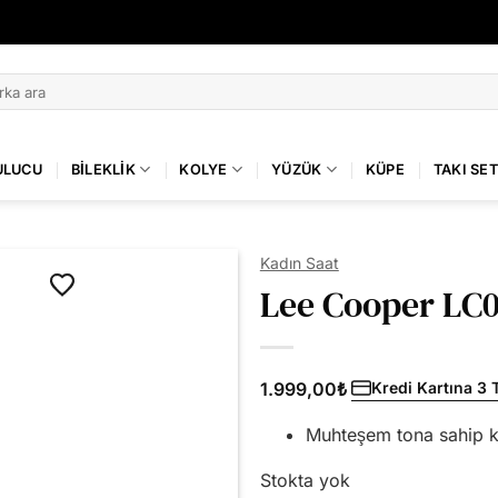
14 GÜN İÇİNDE KOLAY İADE
KILINÇ GÜMÜŞ GÜVENCESİYLE ALIŞVERİŞ
ULUCU
BILEKLIK
KOLYE
YÜZÜK
KÜPE
TAKI SET
Kadın Saat
Lee Cooper LC0
1.999,00
₺
Kredi Kartına 3 
Muhteşem tona sahip k
Stokta yok