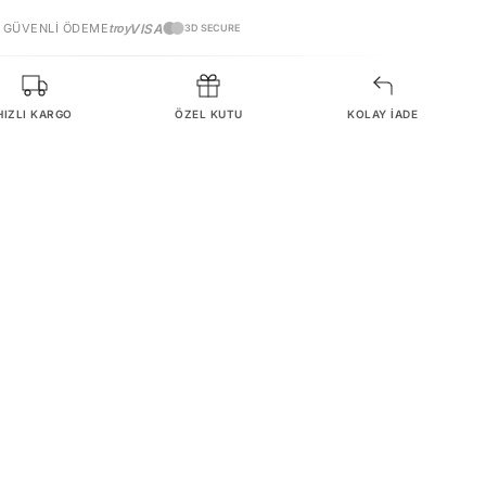
GÜVENLI ÖDEME
troy
VISA
3D SECURE
HIZLI KARGO
ÖZEL KUTU
KOLAY İADE