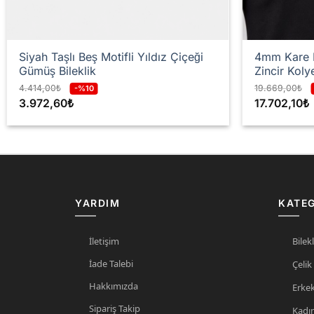
Siyah Taşlı Beş Motifli Yıldız Çiçeği
4mm Kare P
Gümüş Bileklik
Zincir Koly
4.414,00
₺
19.669,00
₺
-%10
3.972,60
₺
17.702,10
₺
YARDIM
KATEG
İletişim
Bilekl
İade Talebi
Çelik
Hakkımızda
Erke
Sipariş Takip
Kadı