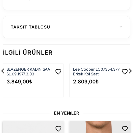
Yurtiçi Gönderimler (Türkiye)
TAKSIT TABLOSU
Hafta içi saat 15:00'a kadar verilen
siparişleriniz genellikle aynı gün içerisinde
İLGILI ÜRÜNLER
kargoya teslim edilir. 15:00 sonrası verilen
siparişler en geç ertesi iş günü kargoya
SLAZENGER KADIN SAAT
Lee Cooper LC07354.377
verilir.
SL.09.1977.3.03
Erkek Kol Saati
Kargo firmasına teslim edildikten sonra
3.849,00
₺
2.809,00
₺
siparişiniz çoğunlukla
1–3 iş günü
içinde
adresinize ulaşır.
1.500 TL ve üzeri
siparişlerde kargo
EN YENILER
ücretsiz
dir.
1.500 TL altı
siparişlerde sabit kargo ücreti