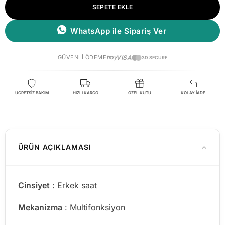
SEPETE EKLE
WhatsApp ile Sipariş Ver
GÜVENLI ÖDEME
troy
VISA
3D SECURE
ÜCRETSİZ BAKIM
HIZLI KARGO
ÖZEL KUTU
KOLAY İADE
ÜRÜN AÇIKLAMASI
Cinsiyet
: Erkek saat
Mekanizma
: Multifonksiyon