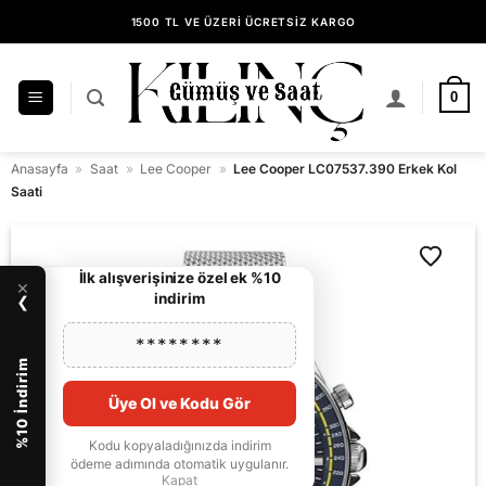
İçeriğe
1500 TL VE ÜZERİ ÜCRETSİZ KARGO
atla
14 GÜN İÇİNDE KOLAY İADE
KILINÇ GÜMÜŞ GÜVENCESİYLE ALIŞVERİŞ
0
Anasayfa
»
Saat
»
Lee Cooper
»
Lee Cooper LC07537.390 Erkek Kol
Saati
İlk alışverişinize özel ek %10
×
indirim
❯
********
%10 İndirim
Üye Ol ve Kodu Gör
Kodu kopyaladığınızda indirim
ödeme adımında otomatik uygulanır.
Kapat