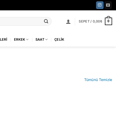
0
SEPET /
0,00
₺
LERI
ERKEK
SAAT
ÇELIK
Tümünü Temizle