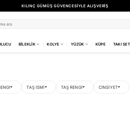
KILINÇ GÜMÜŞ GÜVENCESİYLE ALIŞVERİŞ
ULUCU
BILEKLIK
KOLYE
YÜZÜK
KÜPE
TAKI SET
RENGI
TAŞ İSMI
TAŞ RENGI
CINSIYET