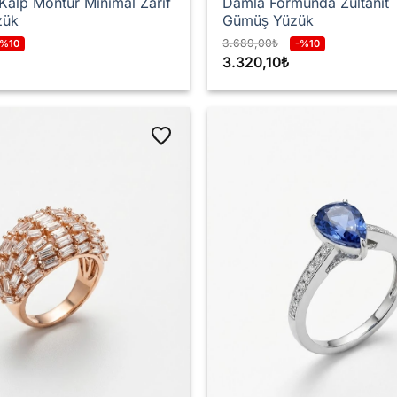
 Kalp Montür Minimal Zarif
Damla Formunda Zultanit T
zük
Gümüş Yüzük
3.689,00
₺
-%10
-%10
3.320,10
₺