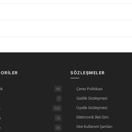
ORILER
SÖZLEŞMELER
Çerez Politikası
ik
49
Gizlilik Sözleşmesi
7
Üyelik Sözleşmesi
k
105
Elektronik İleti İzni
n
76
Site Kullanım Şartları
e
35