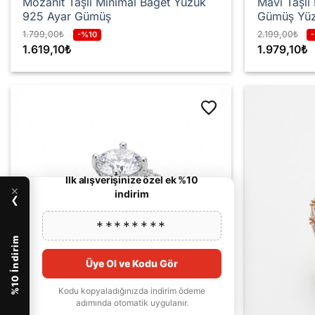
Mozanit Taşlı Minimal Baget Yüzük
Mavi Taşlı
925 Ayar Gümüş
Gümüş Yü
1.799,00
₺
2.199,00
₺
-%10
1.619,10
₺
1.979,10
₺
İlk alışverişinize özel ek %10
×
indirim
❯
********
%10 İndirim
Üye Ol ve Kodu Gör
Kodu kopyaladığınızda indirim ödeme
adımında otomatik uygulanır.