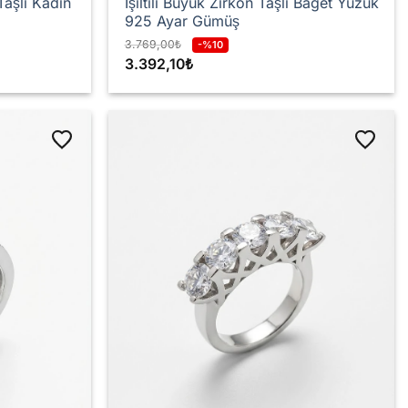
aşlı Kadın
Işıltılı Büyük Zirkon Taşlı Baget Yüzük
925 Ayar Gümüş
3.769,00
₺
-%10
3.392,10
₺