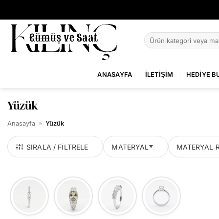
İçeriğe
atla
Ara:
ANASAYFA
İLETIŞIM
HEDIYE B
Yüzük
Anasayfa
»
Yüzük
SIRALA / FILTRELE
MATERYAL
MATERYAL 