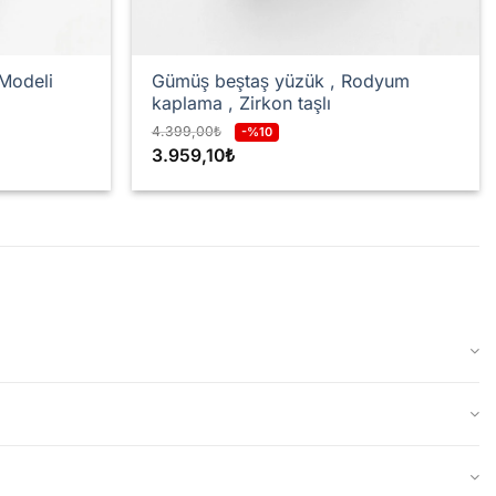
 Modeli
Gümüş beştaş yüzük , Rodyum
kaplama , Zirkon taşlı
4.399,00
₺
-%10
3.959,10
₺