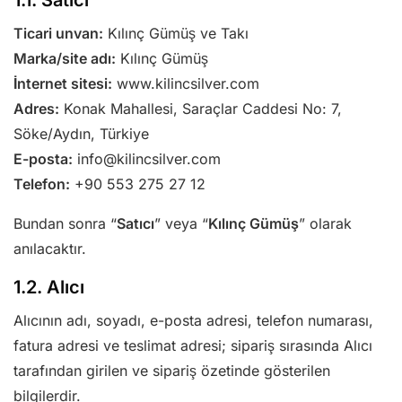
1.1. Satıcı
Ticari unvan:
Kılınç Gümüş ve Takı
Marka/site adı:
Kılınç Gümüş
İnternet sitesi:
www.kilincsilver.com
Adres:
Konak Mahallesi, Saraçlar Caddesi No: 7,
Söke/Aydın, Türkiye
E-posta:
info@kilincsilver.com
Telefon:
+90 553 275 27 12
Bundan sonra “
Satıcı
” veya “
Kılınç Gümüş
” olarak
anılacaktır.
1.2. Alıcı
Alıcının adı, soyadı, e-posta adresi, telefon numarası,
fatura adresi ve teslimat adresi; sipariş sırasında Alıcı
tarafından girilen ve sipariş özetinde gösterilen
bilgilerdir.