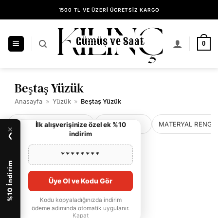
İçeriğe
1500 TL VE ÜZERİ ÜCRETSİZ KARGO
atla
14 GÜN İÇİNDE KOLAY İADE
KILINÇ GÜMÜŞ GÜVENCESİYLE ALIŞVERİŞ
0
Beştaş Yüzük
Anasayfa
»
Yüzük
»
Beştaş Yüzük
SIRALA / FILTRELE
MATERYAL
MATERYAL RENGI
İlk alışverişinize özel ek %10
×
indirim
❯
********
Gümüş beştaş yüzük ,
Rodyum kaplama , Zirkon
%10 İndirim
taşlı
4.399,00
₺
-%10
Üye Ol ve Kodu Gör
3.959,10
₺
Kodu kopyaladığınızda indirim
ödeme adımında otomatik uygulanır.
Kapat