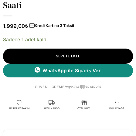
Saati
1.999,00
₺
Kredi Kartına 3 Taksit
Sadece 1 adet kaldı
SEPETE EKLE
WhatsApp ile Sipariş Ver
GÜVENLI ÖDEME
troy
VISA
3D SECURE
ÜCRETSİZ BAKIM
HIZLI KARGO
ÖZEL KUTU
KOLAY İADE