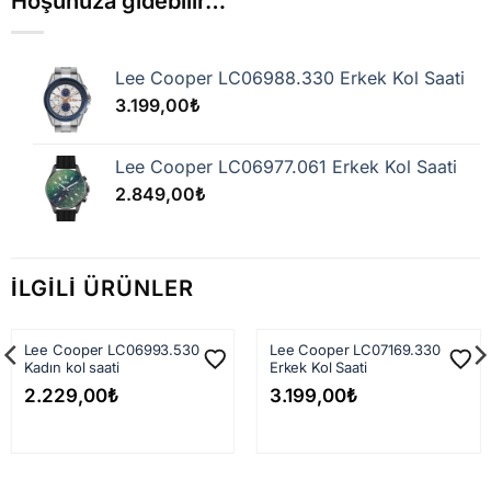
Hoşunuza gidebilir…
kargoya teslim edilir. 15:00 sonrası verilen
siparişler en geç ertesi iş günü kargoya
Lee Cooper LC06988.330 Erkek Kol Saati
verilir.
3.199,00
₺
Kargo firmasına teslim edildikten sonra
siparişiniz çoğunlukla
1–3 iş günü
içinde
Lee Cooper LC06977.061 Erkek Kol Saati
adresinize ulaşır.
2.849,00
₺
1.500 TL ve üzeri
siparişlerde kargo
ücretsiz
dir.
İLGILI ÜRÜNLER
1.500 TL altı
siparişlerde sabit kargo ücreti
149 TL
'dir.
Lee Cooper LC06993.530
Lee Cooper LC07169.330
Kadın kol saati
Erkek Kol Saati
Yurtdışı Gönderimler
2.229,00
₺
3.199,00
₺
Avrupa ülkeleri
için sabit kargo ücreti
479
TL
'dir. Teslimat süresi ülkeye göre
değişmekle birlikte ortalama
3–6 iş günü
dür.