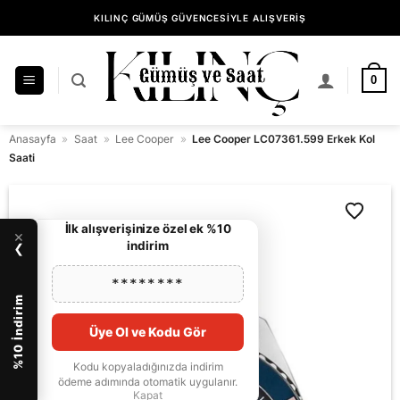
İçeriğe
KILINÇ GÜMÜŞ GÜVENCESİYLE ALIŞVERİŞ
atla
0
Anasayfa
»
Saat
»
Lee Cooper
»
Lee Cooper LC07361.599 Erkek Kol
Saati
İlk alışverişinize özel ek %10
×
indirim
❯
********
%10 İndirim
Üye Ol ve Kodu Gör
Kodu kopyaladığınızda indirim
ödeme adımında otomatik uygulanır.
Kapat