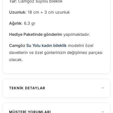
Tür
: Camgöz suyolu bileklik
Uzunluk
: 18 cm + 3 cm uzunluk
Ağırlık
: 6.3 gr
Hediye Paketinde gönderim
yapılmaktadır.
Camgöz
Su Yolu kadın bileklik
modelini özel
davetlerin ve özel günlerinizin değişilmez parçası
olacak.
TEKNIK DETAYLAR
925 Ayar Gümüş
MATERYAL
MÜŞTERI YORUMLARI