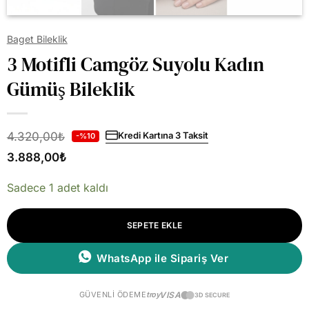
Baget Bileklik
3 Motifli Camgöz Suyolu Kadın
Gümüş Bileklik
4.320,00
₺
Kredi Kartına 3 Taksit
-%10
3.888,00
₺
Sadece 1 adet kaldı
SEPETE EKLE
WhatsApp ile Sipariş Ver
GÜVENLI ÖDEME
troy
VISA
3D SECURE