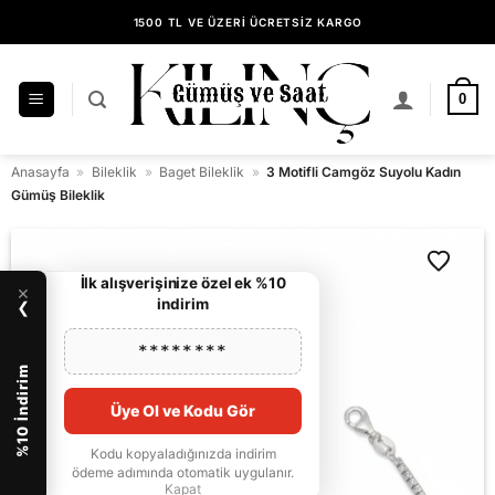
İçeriğe
1500 TL VE ÜZERİ ÜCRETSİZ KARGO
atla
14 GÜN İÇİNDE KOLAY İADE
KILINÇ GÜMÜŞ GÜVENCESİYLE ALIŞVERİŞ
0
Anasayfa
»
Bileklik
»
Baget Bileklik
»
3 Motifli Camgöz Suyolu Kadın
Gümüş Bileklik
İlk alışverişinize özel ek %10
×
indirim
❯
********
%10 İndirim
Üye Ol ve Kodu Gör
Kodu kopyaladığınızda indirim
ödeme adımında otomatik uygulanır.
Kapat