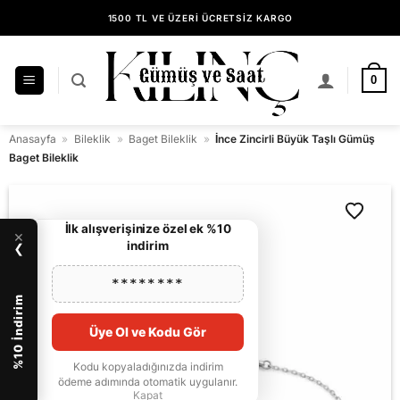
İçeriğe
1500 TL VE ÜZERİ ÜCRETSİZ KARGO
atla
14 GÜN İÇİNDE KOLAY İADE
KILINÇ GÜMÜŞ GÜVENCESİYLE ALIŞVERİŞ
0
Anasayfa
»
Bileklik
»
Baget Bileklik
»
İnce Zincirli Büyük Taşlı Gümüş
Baget Bileklik
İlk alışverişinize özel ek %10
×
indirim
❯
********
%10 İndirim
Üye Ol ve Kodu Gör
Kodu kopyaladığınızda indirim
ödeme adımında otomatik uygulanır.
Kapat