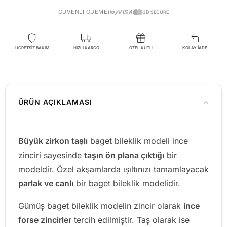
GÜVENLI ÖDEME
troy
VISA
3D SECURE
ÜCRETSİZ BAKIM
HIZLI KARGO
ÖZEL KUTU
KOLAY İADE
ÜRÜN AÇIKLAMASI
Büyük zirkon taşlı
baget bileklik modeli ince
zinciri sayesinde
taşın ön plana çıktığı
bir
modeldir. Özel akşamlarda ışıltınızı tamamlayacak
parlak ve canlı
bir baget bileklik modelidir.
Gümüş baget bileklik modelin zincir olarak
ince
forse zincirler
tercih edilmiştir. Taş olarak ise