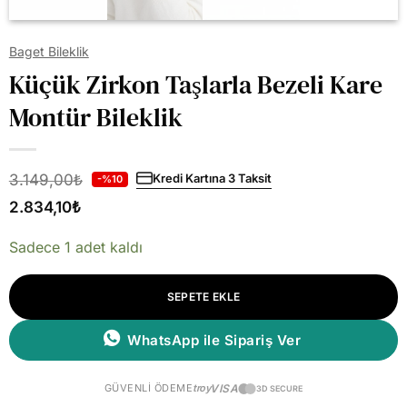
Baget Bileklik
Küçük Zirkon Taşlarla Bezeli Kare
Montür Bileklik
3.149,00
₺
Kredi Kartına 3 Taksit
-%10
2.834,10
₺
Sadece 1 adet kaldı
SEPETE EKLE
WhatsApp ile Sipariş Ver
GÜVENLI ÖDEME
troy
VISA
3D SECURE