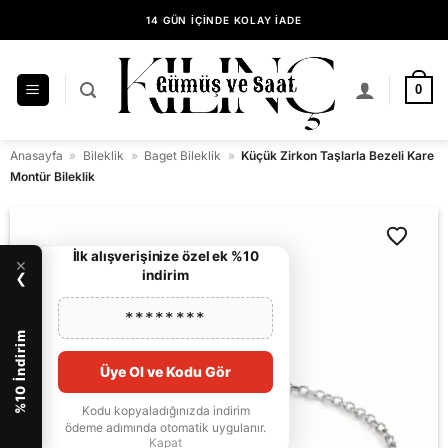
İçeriğe
14 GÜN İÇİNDE KOLAY İADE
atla
KILINÇ GÜMÜŞ GÜVENCESİYLE ALIŞVERİŞ
0
Anasayfa
»
Bileklik
»
Baget Bileklik
»
Küçük Zirkon Taşlarla Bezeli Kare
Montür Bileklik
İlk alışverişinize özel ek %10
×
indirim
❯
********
%10 İndirim
Üye Ol ve Kodu Gör
Kodu kopyaladığınızda indirim
ödeme adımında otomatik uygulanır.
Kapat