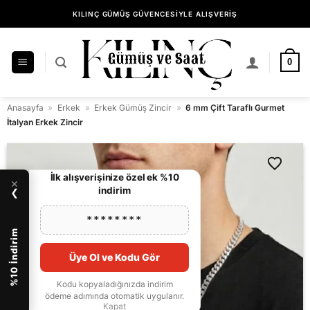
İçeriğe
KILINÇ GÜMÜŞ GÜVENCESİYLE ALIŞVERİŞ
atla
0
Anasayfa
»
Erkek
»
Erkek Gümüş Zincir
»
6 mm Çift Taraflı Gurmet
İtalyan Erkek Zincir
İlk alışverişinize özel ek %10
×
indirim
❯
********
%10 İndirim
Üye Ol ve Kodu Gör
Kodu kopyaladığınızda indirim
ödeme adımında otomatik uygulanır.
Kapat