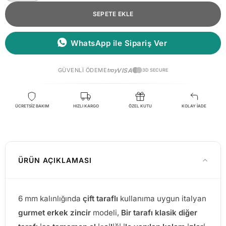
SEPETE EKLE
WhatsApp ile Sipariş Ver
GÜVENLI ÖDEME
troy
VISA
3D SECURE
ÜCRETSİZ BAKIM
HIZLI KARGO
ÖZEL KUTU
KOLAY İADE
ÜRÜN AÇIKLAMASI
6 mm kalınlığında
çift taraflı
kullanıma uygun italyan
gurmet erkek zincir
modeli,
Bir tarafı klasik
diğer