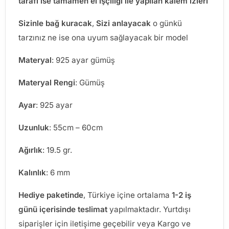
tarafı ise tamamen el işçiliği ile yapılan kalem izleri
Sizinle bağ kuracak
,
Sizi anlayacak
o günkü
tarzınız ne ise ona uyum sağlayacak bir model
Materyal
: 925 ayar gümüş
Materyal Rengi
: Gümüş
Ayar
: 925 ayar
Uzunluk
: 55cm – 60cm
Ağırlık
: 19.5 gr.
Kalınlık
: 6 mm
Hediye paketinde
, Türkiye içine ortalama
1-2 iş
günü içerisinde teslimat
yapılmaktadır. Yurtdışı
siparişler için iletişime geçebilir veya Kargo ve