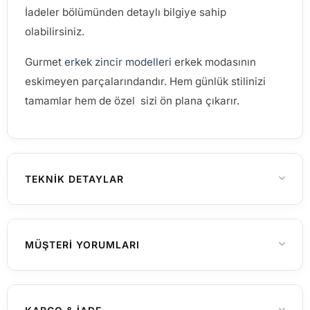
İadeler bölümünden detaylı bilgiye sahip
olabilirsiniz.
Gurmet
erkek zincir modelleri
erkek modasının
eskimeyen parçalarındandır. Hem günlük stilinizi
tamamlar hem de özel sizi ön plana çıkarır.
TEKNIK DETAYLAR
Erkek
CINSIYET
MÜŞTERI YORUMLARI
925 Ayar Gümüş
MATERYAL
Henüz yorum yapılmamış