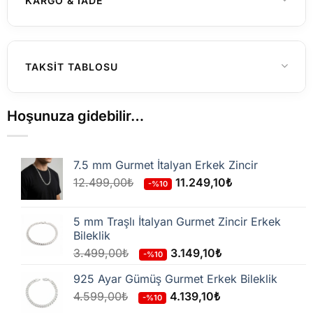
KARGO & İADE
55 cm, 60 cm
UZUNLUK
Gümüş
MATERYAL RENGI
Yurtiçi Gönderimler (Türkiye)
TAKSIT TABLOSU
Hafta içi saat 15:00'a kadar verilen
siparişleriniz genellikle aynı gün içerisinde
Hoşunuza gidebilir…
kargoya teslim edilir. 15:00 sonrası verilen
siparişler en geç ertesi iş günü kargoya
7.5 mm Gurmet İtalyan Erkek Zincir
verilir.
12.499,00
₺
11.249,10
₺
-%10
Kargo firmasına teslim edildikten sonra
siparişiniz çoğunlukla
1–3 iş günü
içinde
5 mm Traşlı İtalyan Gurmet Zincir Erkek
adresinize ulaşır.
Bileklik
3.499,00
₺
3.149,10
₺
-%10
1.500 TL ve üzeri
siparişlerde kargo
925 Ayar Gümüş Gurmet Erkek Bileklik
ücretsiz
dir.
4.599,00
₺
4.139,10
₺
-%10
1.500 TL altı
siparişlerde sabit kargo ücreti