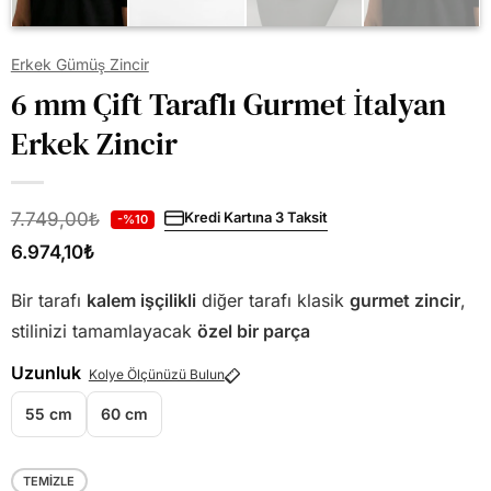
Erkek Gümüş Zincir
6 mm Çift Taraflı Gurmet İtalyan
Erkek Zincir
7.749,00
₺
Kredi Kartına 3 Taksit
-%10
6.974,10
₺
Bir tarafı
kalem işçilikli
diğer tarafı klasik
gurmet zincir
,
stilinizi tamamlayacak
özel bir parça
Uzunluk
Kolye Ölçünüzü Bulun
55 cm
60 cm
TEMIZLE