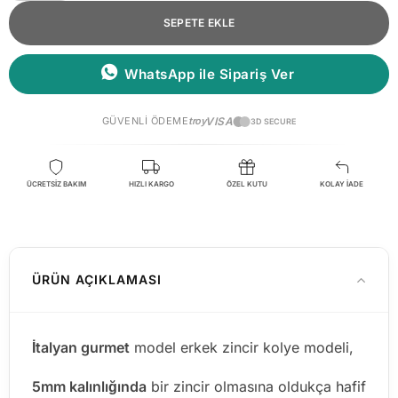
SEPETE EKLE
WhatsApp ile Sipariş Ver
GÜVENLI ÖDEME
troy
VISA
3D SECURE
ÜCRETSİZ BAKIM
HIZLI KARGO
ÖZEL KUTU
KOLAY İADE
ÜRÜN AÇIKLAMASI
İtalyan gurmet
model erkek zincir kolye modeli,
5mm kalınlığında
bir zincir olmasına oldukça hafif