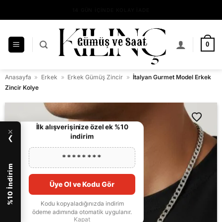
İçeriğe
14 GÜN İÇİNDE KOLAY İADE
atla
KILINÇ GÜMÜŞ GÜVENCESİYLE ALIŞVERİŞ
0
Anasayfa
»
Erkek
»
Erkek Gümüş Zincir
»
İtalyan Gurmet Model Erkek
Zincir Kolye
İlk alışverişinize özel ek %10
×
indirim
❯
********
%10 İndirim
Üye Ol ve Kodu Gör
Kodu kopyaladığınızda indirim
ödeme adımında otomatik uygulanır.
Kapat