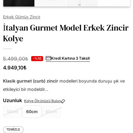
Erkek Gümüş Zincir
İtalyan Gurmet Model Erkek Zincir
Kolye
5.499,00
₺
Kredi Kartına 3 Taksit
-%10
4.949,10
₺
Klasik gurmet (curb) zincir
modelleri boyunda duruşu şık ve
etkileyici bir modeldir…
Uzunluk
Kolye Ölçünüzü Bulun
55cm
60cm
65cm
TEMIZLE