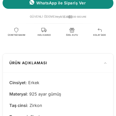
WhatsApp ile Sipariş Ver
GÜVENLI ÖDEME
troy
VISA
3D SECURE
ÜCRETSİZ BAKIM
HIZLI KARGO
ÖZEL KUTU
KOLAY İADE
ÜRÜN AÇIKLAMASI
Cinsiyet
: Erkek
Materyal
: 925 ayar gümüş
Taş cinsi
: Zirkon