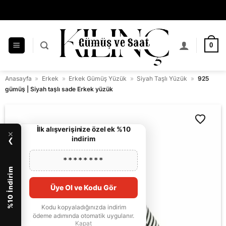
İçeriğe
KILINÇ GÜMÜŞ GÜVENCESİYLE ALIŞVERİŞ
atla
0
Anasayfa
»
Erkek
»
Erkek Gümüş Yüzük
»
Siyah Taşlı Yüzük
»
925
gümüş | Siyah taşlı sade Erkek yüzük
İlk alışverişinize özel ek %10
×
indirim
❯
********
%10 İndirim
Üye Ol ve Kodu Gör
Kodu kopyaladığınızda indirim
ödeme adımında otomatik uygulanır.
Kapat