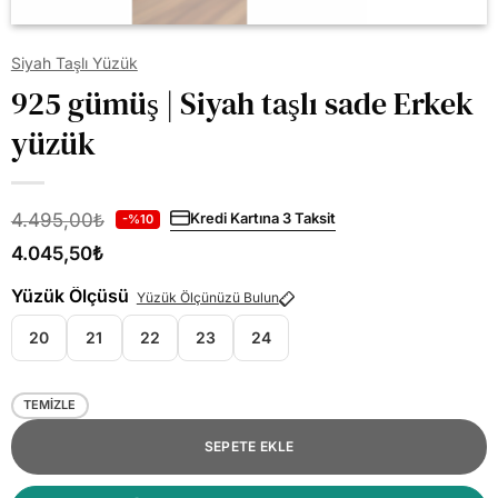
Siyah Taşlı Yüzük
925 gümüş | Siyah taşlı sade Erkek
yüzük
4.495,00
₺
Kredi Kartına 3 Taksit
-%10
4.045,50
₺
Yüzük Ölçüsü
Yüzük Ölçünüzü Bulun
20
21
22
23
24
TEMIZLE
SEPETE EKLE