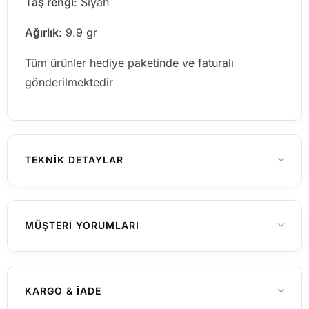
Taş rengi
: Siyah
Ağırlık
: 9.9 gr
Tüm ürünler hediye paketinde ve faturalı
gönderilmektedir
TEKNIK DETAYLAR
20, 21, 22, 23, 24
YÜZÜK ÖLÇÜSÜ
MÜŞTERI YORUMLARI
925 Ayar Gümüş
MATERYAL
Henüz yorum yapılmamış
KARGO & İADE
Erkek
CINSIYET