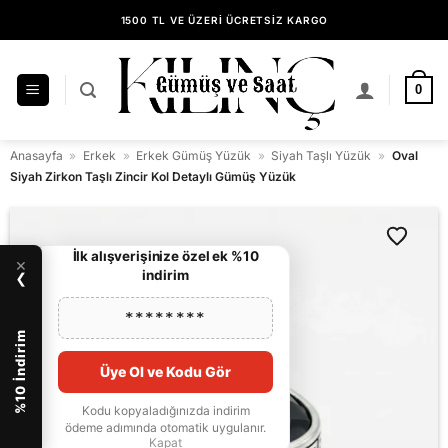
İçeriğe
1500 TL VE ÜZERİ ÜCRETSİZ KARGO
atla
14 GÜN İÇİNDE KOLAY İADE
KILINÇ GÜMÜŞ GÜVENCESİYLE ALIŞVERİŞ
0
Anasayfa
»
Erkek
»
Erkek Gümüş Yüzük
»
Siyah Taşlı Yüzük
»
Oval
Siyah Zirkon Taşlı Zincir Kol Detaylı Gümüş Yüzük
İlk alışverişinize özel ek %10
×
indirim
❯
********
%10 İndirim
Üye Ol ve Kodu Gör
Kodu kopyaladığınızda indirim
ödeme adımında otomatik uygulanır.
Kapat