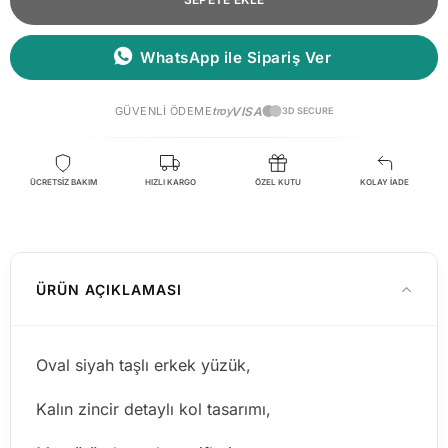
WhatsApp ile Sipariş Ver
GÜVENLI ÖDEME
troy
VISA
3D SECURE
ÜCRETSİZ BAKIM
HIZLI KARGO
ÖZEL KUTU
KOLAY İADE
ÜRÜN AÇIKLAMASI
Oval siyah taşlı erkek yüzük,
Kalın zincir detaylı kol tasarımı,