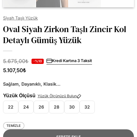
Siyah Taşlı Yüzük
Oval Siyah Zirkon Taşlı Zincir Kol
Detaylı Gümüş Yüzük
5.675,00
₺
Kredi Kartına 3 Taksit
-%10
5.107,50
₺
Sağlam, Dayanıklı, Klasik…
Yüzük Ölçüsü
Yüzük Ölçünüzü Bulun
22
24
26
28
30
32
TEMIZLE
SEPETE EKLE