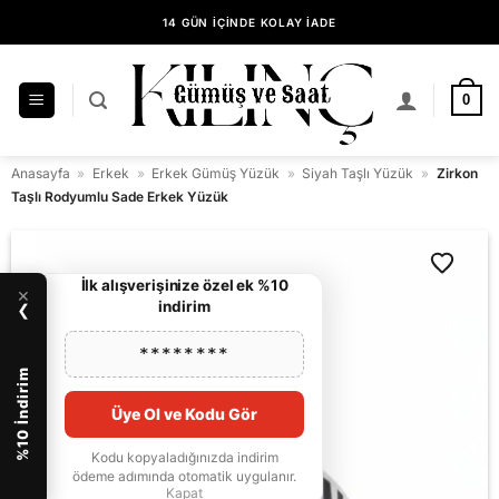
İçeriğe
14 GÜN İÇİNDE KOLAY İADE
atla
KILINÇ GÜMÜŞ GÜVENCESİYLE ALIŞVERİŞ
0
Anasayfa
»
Erkek
»
Erkek Gümüş Yüzük
»
Siyah Taşlı Yüzük
»
Zirkon
Taşlı Rodyumlu Sade Erkek Yüzük
İlk alışverişinize özel ek %10
×
indirim
❯
********
%10 İndirim
Üye Ol ve Kodu Gör
Kodu kopyaladığınızda indirim
ödeme adımında otomatik uygulanır.
Kapat