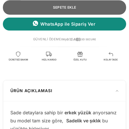
SEPETE EKLE
WhatsApp ile Sipariş Ver
GÜVENLI ÖDEME
troy
VISA
3D SECURE
ÜCRETSİZ BAKIM
HIZLI KARGO
ÖZEL KUTU
KOLAY İADE
ÜRÜN AÇIKLAMASI
Sade detaylara sahip bir
erkek yüzük
arıyorsanız
bu model tam size göre,
Sadelik ve şıklık
bu
yüzükte birleşiyor.