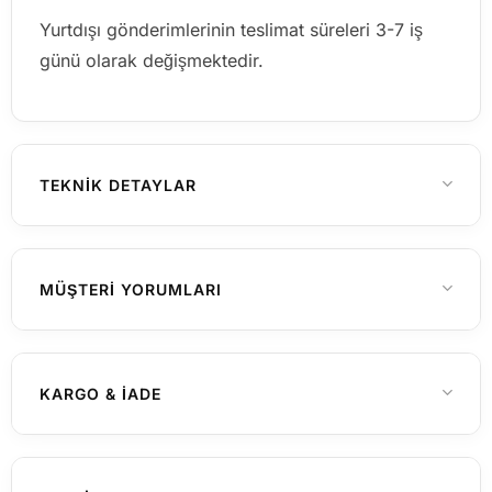
Yurtdışı gönderimlerinin teslimat süreleri 3-7 iş
günü olarak değişmektedir.
TEKNIK DETAYLAR
23, 24
YÜZÜK ÖLÇÜSÜ
MÜŞTERI YORUMLARI
925 Ayar Gümüş
MATERYAL
Henüz yorum yapılmamış
KARGO & İADE
Erkek
CINSIYET
Rodyum
MATERYAL RENGI
Yurtiçi Gönderimler (Türkiye)