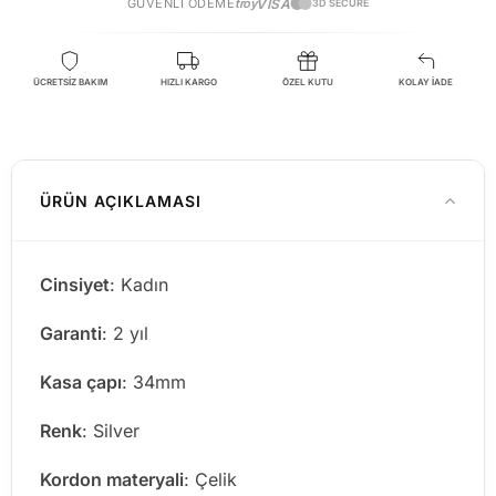
GÜVENLI ÖDEME
troy
VISA
3D SECURE
ÜCRETSİZ BAKIM
HIZLI KARGO
ÖZEL KUTU
KOLAY İADE
ÜRÜN AÇIKLAMASI
Cinsiyet
: Kadın
Garanti
: 2 yıl
Kasa çapı
: 34mm
Renk
: Silver
Kordon materyali
: Çelik