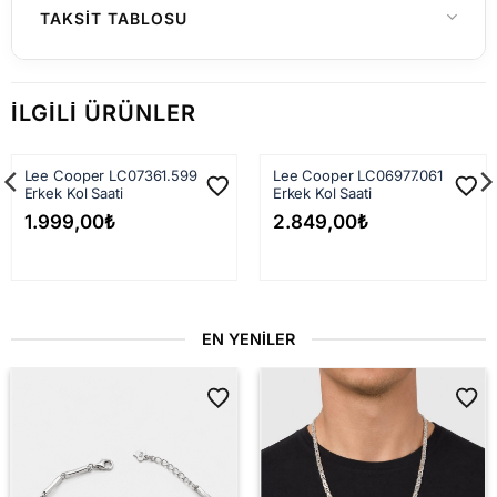
Yurtiçi Gönderimler (Türkiye)
TAKSIT TABLOSU
Hafta içi saat 15:00'a kadar verilen
siparişleriniz genellikle aynı gün içerisinde
İLGILI ÜRÜNLER
kargoya teslim edilir. 15:00 sonrası verilen
siparişler en geç ertesi iş günü kargoya
Lee Cooper LC07361.599
Lee Cooper LC06977.061
verilir.
Erkek Kol Saati
Erkek Kol Saati
Kargo firmasına teslim edildikten sonra
1.999,00
₺
2.849,00
₺
siparişiniz çoğunlukla
1–3 iş günü
içinde
adresinize ulaşır.
1.500 TL ve üzeri
siparişlerde kargo
EN YENILER
ücretsiz
dir.
1.500 TL altı
siparişlerde sabit kargo ücreti
149 TL
'dir.
Yurtdışı Gönderimler