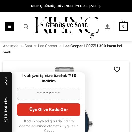
İçeriğe
KILINÇ GÜMÜŞ GÜVENCESİYLE ALIŞVERİŞ
atla
0
Anasayfa
»
Saat
»
Lee Cooper
»
Lee Cooper LC07711.390 kadın kol
saati
İlk alışverişinize özel ek %10
×
indirim
❯
********
%10 İndirim
Üye Ol ve Kodu Gör
Kodu kopyaladığınızda indirim
ödeme adımında otomatik uygulanır.
Kapat