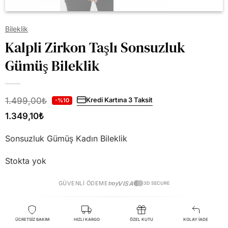
Bileklik
Kalpli Zirkon Taşlı Sonsuzluk
Gümüş Bileklik
1.499,00
₺
Kredi Kartına 3 Taksit
-%10
1.349,10
₺
Sonsuzluk Gümüş Kadın Bileklik
Stokta yok
GÜVENLI ÖDEME
troy
VISA
3D SECURE
ÜCRETSİZ BAKIM
HIZLI KARGO
ÖZEL KUTU
KOLAY İADE