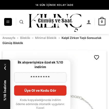
İçeriğe
14 GÜN İÇİNDE KOLAY İADE
atla
KILINÇ GÜMÜŞ GÜVENCESİYLE ALIŞVERİŞ
0
Anasayfa
»
Bileklik
»
Minimal Bileklik
»
Kalpli Zirkon Taşlı Sonsuzluk
Gümüş Bileklik
İlk alışverişinize özel ek %10
×
indirim
❯
********
%10 İndirim
Üye Ol ve Kodu Gör
Kodu kopyaladığınızda indirim
ödeme adımında otomatik uygulanır.
Kapat