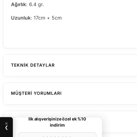
Ağırlık
: 6.4 gr.
Uzunluk
: 17cm + 5cm
TEKNIK DETAYLAR
Kadın
CINSIYET
MÜŞTERI YORUMLARI
Henüz yorum yapılmamış
925 Ayar Gümüş
MATERYAL
İlk alışverişinize özel ek %10
KARGO & İADE
×
indirim
Rodyum
MATERYAL RENGI
❯