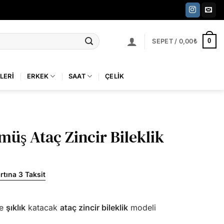
0
SEPET /
0,00
₺
LERI
ERKEK
SAAT
ÇELIK
müş Ataç Zincir Bileklik
rtına 3 Taksit
ze
şıklık
katacak
ataç zincir bileklik
modeli