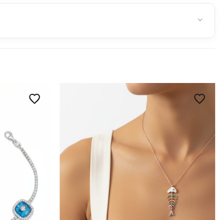
nrası verilen siparişler en geç ertesi iş günü kargoya
6 iş günü
dür.
hakkınız bulunmaktadır.