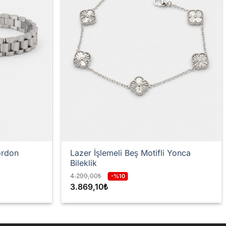
ordon
Lazer İşlemeli Beş Motifli Yonca
Bileklik
4.299,00
₺
-%10
3.869,10
₺