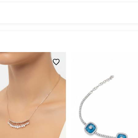
 genellikle aynı gün içerisinde kargoya teslim edilir. 15:00 so
iz çoğunlukla
1–3 iş günü
içinde adresinize ulaşır.
TL
'dir.
. Teslimat süresi ülkeye göre değişmekle birlikte ortalama
3–
r. Ortalama teslimat süresi
4–7 iş günü
dür.
 itibaren
14 gün
içinde gerekçe göstermeden cayma ve iade 