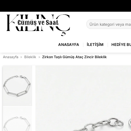
İçeriğe
atla
Ara:
ANASAYFA
İLETIŞIM
HEDIYE B
Anasayfa
»
Bileklik
»
Zirkon Taşlı Gümüş Ataç Zincir Bileklik