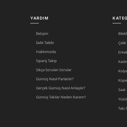
YARDIM
KATEG
İletişim
Bilekl
İade Talebi
Çelik
Hakkımızda
Erke
Sipariş Takip
Kadı
Sıkça Sorulan Sorular
Koly
Gümüş Nasıl Parlatılır?
Küpe
Gerçek Gümüş Nasıl Anlaşılır?
Saat
Gümüş Takılar Neden Kararır?
Yüzü
Takı 