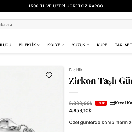
1500 TL VE ÜZERİ ÜCRETSİZ KARGO
14 GÜN İÇİNDE KOLAY İADE
KILINÇ GÜMÜŞ GÜVENCESİYLE ALIŞVERİŞ
ULUCU
BILEKLIK
KOLYE
YÜZÜK
KÜPE
TAKI SET
Bileklik
Zirkon Taşlı Gü
5.399,00
₺
Kredi Ka
-%10
4.859,10
₺
Özel günlerde
kombinlerini