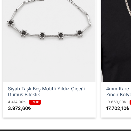
Siyah Taşlı Beş Motifli Yıldız Çiçeği
4mm Kare P
Gümüş Bileklik
Zincir Koly
4.414,00
₺
19.669,00
₺
-%10
3.972,60
₺
17.702,10
₺