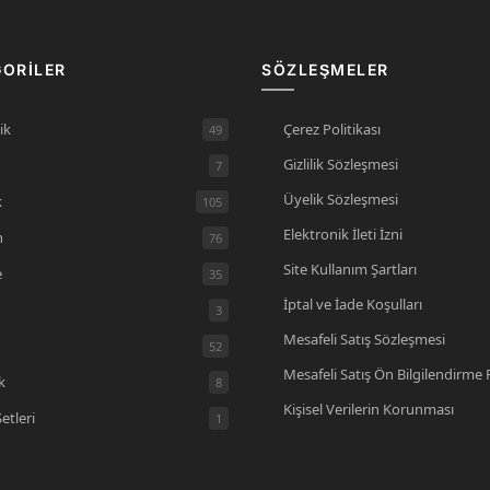
ORILER
SÖZLEŞMELER
Çerez Politikası
ik
49
Gizlilik Sözleşmesi
7
Üyelik Sözleşmesi
k
105
Elektronik İleti İzni
n
76
Site Kullanım Şartları
e
35
İptal ve İade Koşulları
3
Mesafeli Satış Sözleşmesi
52
Mesafeli Satış Ön Bilgilendirme
k
8
Kişisel Verilerin Korunması
Setleri
1