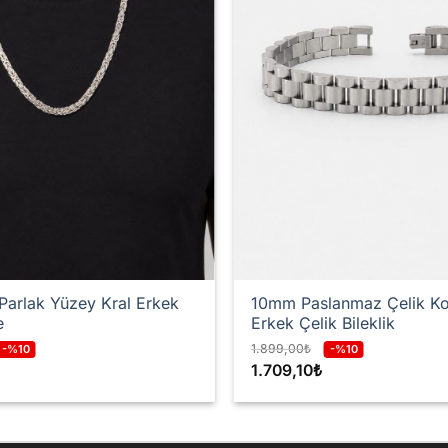
arlak Yüzey Kral Erkek
10mm Paslanmaz Çelik K
e
Erkek Çelik Bileklik
1.899,00
₺
-%10
-%10
1.709,10
₺