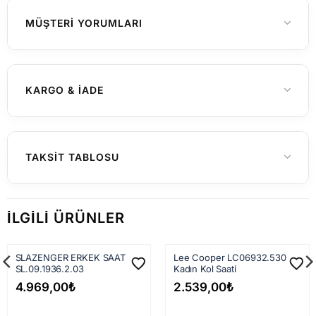
Erkek
CINSIYET
MÜŞTERI YORUMLARI
Henüz yorum yapılmamış
KARGO & İADE
Yurtiçi Gönderimler (Türkiye)
TAKSIT TABLOSU
Hafta içi saat 15:00'a kadar verilen
siparişleriniz genellikle aynı gün içerisinde
İLGILI ÜRÜNLER
kargoya teslim edilir. 15:00 sonrası verilen
siparişler en geç ertesi iş günü kargoya
SLAZENGER ERKEK SAAT
Lee Cooper LC06932.530
verilir.
SL.09.1936.2.03
Kadın Kol Saati
Kargo firmasına teslim edildikten sonra
4.969,00
₺
2.539,00
₺
siparişiniz çoğunlukla
1–3 iş günü
içinde