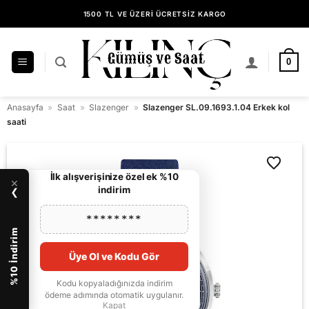
İçeriğe
1500 TL VE ÜZERİ ÜCRETSİZ KARGO
atla
14 GÜN İÇİNDE KOLAY İADE
KILINÇ GÜMÜŞ GÜVENCESİYLE ALIŞVERİŞ
0
Anasayfa
»
Saat
»
Slazenger
»
Slazenger SL.09.1693.1.04 Erkek kol
saati
İlk alışverişinize özel ek %10
×
indirim
❯
********
%10 İndirim
Üye Ol ve Kodu Gör
Kodu kopyaladığınızda indirim
ödeme adımında otomatik uygulanır.
Kapat