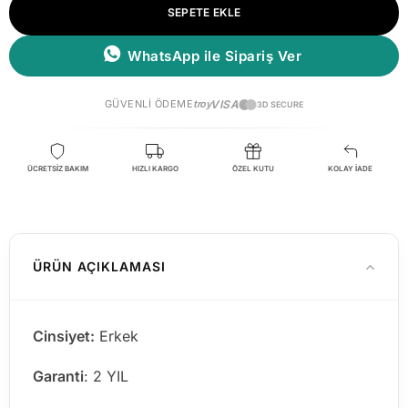
SEPETE EKLE
WhatsApp ile Sipariş Ver
GÜVENLI ÖDEME
troy
VISA
3D SECURE
ÜCRETSİZ BAKIM
HIZLI KARGO
ÖZEL KUTU
KOLAY İADE
ÜRÜN AÇIKLAMASI
Cinsiyet:
Erkek
Garanti
: 2 YIL