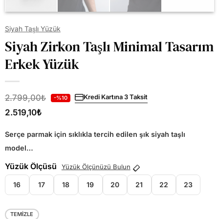
Siyah Taşlı Yüzük
Siyah Zirkon Taşlı Minimal Tasarım
Erkek Yüzük
2.799,00
₺
Kredi Kartına 3 Taksit
-%10
2.519,10
₺
Serçe parmak için sıklıkla tercih edilen şık siyah taşlı
model…
Yüzük Ölçüsü
Yüzük Ölçünüzü Bulun
16
17
18
19
20
21
22
23
TEMIZLE