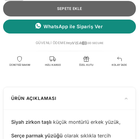
SEPETE EKLE
WhatsApp ile Sipariş Ver
GÜVENLI ÖDEME
troy
VISA
3D SECURE
ÜCRETSİZ BAKIM
HIZLI KARGO
ÖZEL KUTU
KOLAY İADE
ÜRÜN AÇIKLAMASI
Siyah zirkon taşlı
küçük montürlü erkek yüzük,
Serçe parmak yüzüğü
olarak sıklıkla tercih