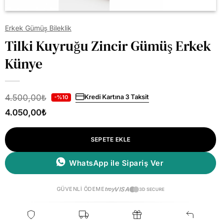
Erkek Gümüş Bileklik
Tilki Kuyruğu Zincir Gümüş Erkek
Künye
4.500,00
₺
Kredi Kartına 3 Taksit
-%10
4.050,00
₺
SEPETE EKLE
WhatsApp ile Sipariş Ver
GÜVENLI ÖDEME
troy
VISA
3D SECURE