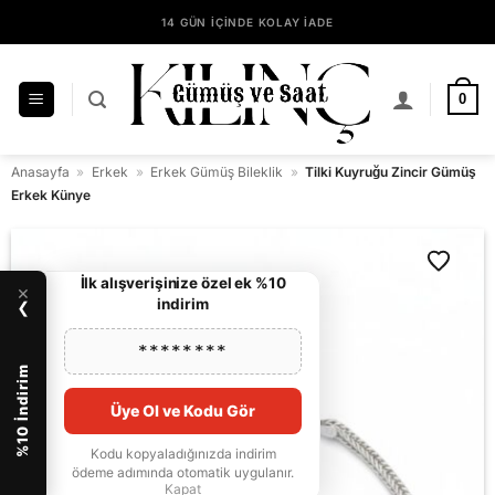
İçeriğe
14 GÜN İÇİNDE KOLAY İADE
atla
KILINÇ GÜMÜŞ GÜVENCESİYLE ALIŞVERİŞ
0
Anasayfa
»
Erkek
»
Erkek Gümüş Bileklik
»
Tilki Kuyruğu Zincir Gümüş
Erkek Künye
İlk alışverişinize özel ek %10
×
indirim
❯
********
%10 İndirim
Üye Ol ve Kodu Gör
Kodu kopyaladığınızda indirim
ödeme adımında otomatik uygulanır.
Kapat