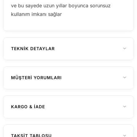
ve bu sayede uzun yıllar boyunca sorunsuz
kullanım imkanı sağlar
TEKNIK DETAYLAR
13, 14, 15, 16
YÜZÜK ÖLÇÜSÜ
MÜŞTERI YORUMLARI
925 Ayar Gümüş
MATERYAL
Henüz yorum yapılmamış
KARGO & İADE
Rodyum
MATERYAL RENGI
Kadın
CINSIYET
Yurtiçi Gönderimler (Türkiye)
TAKSIT TABLOSU