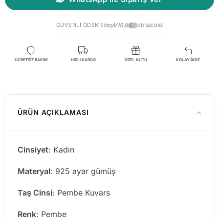
GÜVENLI ÖDEME
troy
VISA
3D SECURE
ÜCRETSİZ BAKIM
HIZLI KARGO
ÖZEL KUTU
KOLAY İADE
ÜRÜN AÇIKLAMASI
Cinsiyet
: Kadın
Materyal
: 925 ayar gümüş
Taş Cinsi
: Pembe Kuvars
Renk
: Pembe