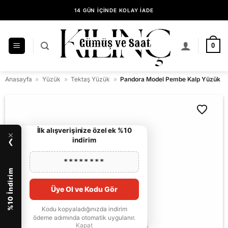
İçeriğe
14 GÜN İÇİNDE KOLAY İADE
atla
KILINÇ GÜMÜŞ GÜVENCESİYLE ALIŞVERİŞ
0
Anasayfa
»
Yüzük
»
Tektaş Yüzük
»
Pandora Model Pembe Kalp Yüzük
İlk alışverişinize özel ek %10
×
indirim
❯
********
%10 İndirim
Üye Ol ve Kodu Gör
Kodu kopyaladığınızda indirim
ödeme adımında otomatik uygulanır.
Kapat