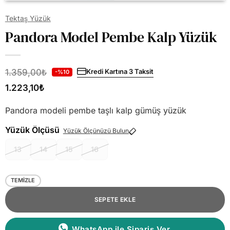
Tektaş Yüzük
Pandora Model Pembe Kalp Yüzük
1.359,00
₺
Kredi Kartına 3 Taksit
-%10
1.223,10
₺
Pandora modeli pembe taşlı kalp gümüş yüzük
Yüzük Ölçüsü
Yüzük Ölçünüzü Bulun
13
14
15
16
TEMIZLE
SEPETE EKLE
WhatsApp ile Sipariş Ver