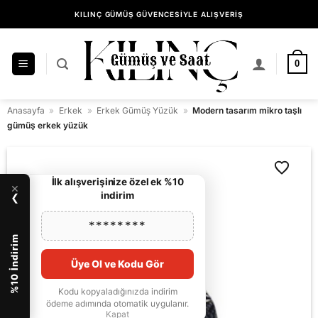
İçeriğe
KILINÇ GÜMÜŞ GÜVENCESİYLE ALIŞVERİŞ
atla
0
Anasayfa
»
Erkek
»
Erkek Gümüş Yüzük
»
Modern tasarım mikro taşlı
gümüş erkek yüzük
İlk alışverişinize özel ek %10
×
indirim
❯
********
%10 İndirim
Üye Ol ve Kodu Gör
Kodu kopyaladığınızda indirim
ödeme adımında otomatik uygulanır.
Kapat