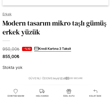
Erkek
Modern tasarım mikro taşlı gümüş
erkek yüzük
950,00
₺
Kredi Kartına 3 Taksit
-%10
855,00
₺
Stokta yok
GÜVENLI ÖDEME
troy
VISA
3D SECURE
ÜCRETSİZ BAKIM
HIZLI KARGO
ÖZEL KUTU
KOLAY İADE