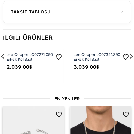
Yurtiçi Gönderimler (Türkiye)
TAKSIT TABLOSU
Hafta içi saat 15:00'a kadar verilen
siparişleriniz genellikle aynı gün içerisinde
İLGILI ÜRÜNLER
kargoya teslim edilir. 15:00 sonrası verilen
siparişler en geç ertesi iş günü kargoya
Lee Cooper LC07271.090
Lee Cooper LC07351.390
verilir.
Erkek Kol Saati
Erkek Kol Saati
Kargo firmasına teslim edildikten sonra
2.039,00
₺
3.039,00
₺
siparişiniz çoğunlukla
1–3 iş günü
içinde
adresinize ulaşır.
1.500 TL ve üzeri
siparişlerde kargo
EN YENILER
ücretsiz
dir.
1.500 TL altı
siparişlerde sabit kargo ücreti
149 TL
'dir.