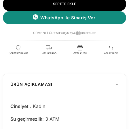
SEPETE EKLE
WhatsApp ile Sipariş Ver
GÜVENLI ÖDEME
troy
VISA
3D SECURE
ÜCRETSİZ BAKIM
HIZLI KARGO
ÖZEL KUTU
KOLAY İADE
ÜRÜN AÇIKLAMASI
Cinsiyet
: Kadın
Su geçirmezlik
: 3 ATM