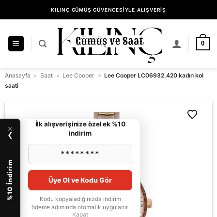
İçeriğe
KILINÇ GÜMÜŞ GÜVENCESİYLE ALIŞVERİŞ
atla
0
Anasayfa
»
Saat
»
Lee Cooper
»
Lee Cooper LC06932.420 kadın kol
saati
İlk alışverişinize özel ek %10
×
indirim
❯
********
%10 İndirim
Üye Ol ve Kodu Gör
Kodu kopyaladığınızda indirim
ödeme adımında otomatik uygulanır.
Kapat