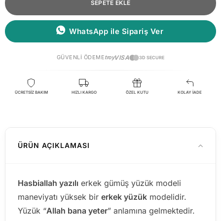
SEPETE EKLE
WhatsApp ile Sipariş Ver
GÜVENLI ÖDEME
troy
VISA
3D SECURE
ÜCRETSİZ BAKIM
HIZLI KARGO
ÖZEL KUTU
KOLAY İADE
ÜRÜN AÇIKLAMASI
Hasbiallah yazılı
erkek gümüş yüzük modeli
maneviyatı yüksek bir
erkek yüzük
modelidir.
Yüzük “
Allah bana yeter
” anlamına gelmektedir.