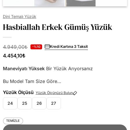
Dini Temalı Yüzük
Hasbiallah Erkek Gümüş Yüzük
4.949,00
₺
Kredi Kartına 3 Taksit
-%10
4.454,10
₺
Maneviyatı Yüksek
Bir Yüzük Arıyorsanız
Bu Model Tam Size Göre…
Yüzük Ölçüsü
Yüzük Ölçünüzü Bulun
24
25
26
27
TEMIZLE