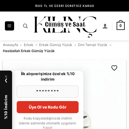
İçeriğe
1500 TL VE ÜZERİ ÜCRETSİZ KARGO
atla
14 GÜN İÇİNDE KOLAY İADE
KILINÇ GÜMÜŞ GÜVENCESİYLE ALIŞVERİŞ
0
Anasayfa
»
Erkek
»
Erkek Gümüş Yüzük
»
Dini Temalı Yüzük
»
Hasbiallah Erkek Gümüş Yüzük
İlk alışverişinize özel ek %10
×
indirim
❯
********
%10 İndirim
Üye Ol ve Kodu Gör
Kodu kopyaladığınızda indirim
ödeme adımında otomatik uygulanır.
Kapat