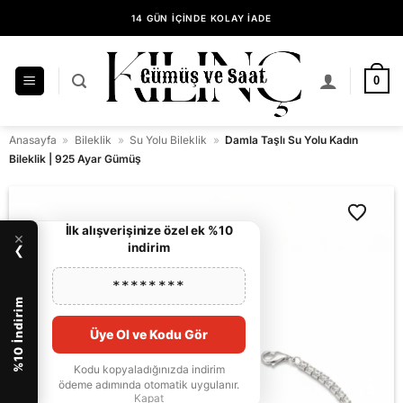
İçeriğe
14 GÜN İÇİNDE KOLAY İADE
atla
KILINÇ GÜMÜŞ GÜVENCESİYLE ALIŞVERİŞ
0
Anasayfa
»
Bileklik
»
Su Yolu Bileklik
»
Damla Taşlı Su Yolu Kadın
Bileklik | 925 Ayar Gümüş
İlk alışverişinize özel ek %10
×
indirim
❯
********
%10 İndirim
Üye Ol ve Kodu Gör
Kodu kopyaladığınızda indirim
ödeme adımında otomatik uygulanır.
Kapat