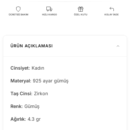
ÜCRETSİZ BAKIM
HIZLI KARGO
ÖZEL KUTU
KOLAY İADE
ÜRÜN AÇIKLAMASI
Cinsiyet
: Kadın
Materyal
: 925 ayar gümüş
Taş Cinsi
: Zirkon
Renk
: Gümüş
Ağırlık
: 4.3 gr