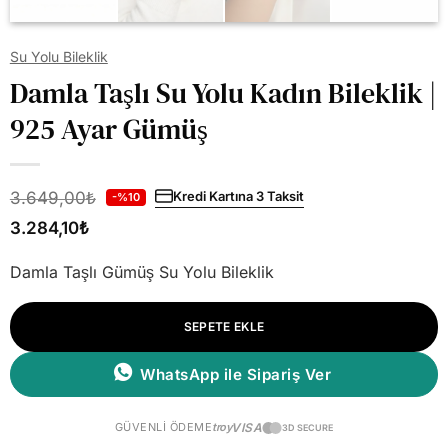
Su Yolu Bileklik
Damla Taşlı Su Yolu Kadın Bileklik |
925 Ayar Gümüş
3.649,00
₺
Kredi Kartına 3 Taksit
-%10
3.284,10
₺
Damla Taşlı Gümüş Su Yolu Bileklik
SEPETE EKLE
WhatsApp ile Sipariş Ver
GÜVENLI ÖDEME
troy
VISA
3D SECURE