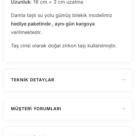
Uzunluk
: 16 cm + 3 cm uzatma
Damla taşlı su yolu gümüş bilekik modelimiz
hediye paketinde , aynı gün kargoya
verilmektedir.
Taş cinsi olarak doğal zirkon taşı kullanılmıştır.
TEKNIK DETAYLAR
925 Ayar Gümüş
MATERYAL
MÜŞTERI YORUMLARI
Kadın
CINSIYET
Henüz yorum yapılmamış