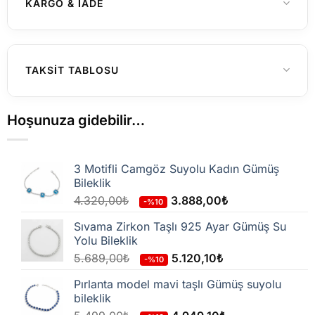
KARGO & İADE
Rodyum
MATERYAL RENGI
Zirkon
TAŞ İSMI
Yurtiçi Gönderimler (Türkiye)
TAKSIT TABLOSU
Beyaz Taşlı
TAŞ RENGI
Hafta içi saat 15:00'a kadar verilen
siparişleriniz genellikle aynı gün içerisinde
Hoşunuza gidebilir…
kargoya teslim edilir. 15:00 sonrası verilen
siparişler en geç ertesi iş günü kargoya
3 Motifli Camgöz Suyolu Kadın Gümüş
verilir.
Bileklik
Kargo firmasına teslim edildikten sonra
4.320,00
₺
3.888,00
₺
-%10
siparişiniz çoğunlukla
1–3 iş günü
içinde
Sıvama Zirkon Taşlı 925 Ayar Gümüş Su
adresinize ulaşır.
Yolu Bileklik
5.689,00
₺
5.120,10
₺
-%10
1.500 TL ve üzeri
siparişlerde kargo
Pırlanta model mavi taşlı Gümüş suyolu
ücretsiz
dir.
bileklik
1.500 TL altı
siparişlerde sabit kargo ücreti