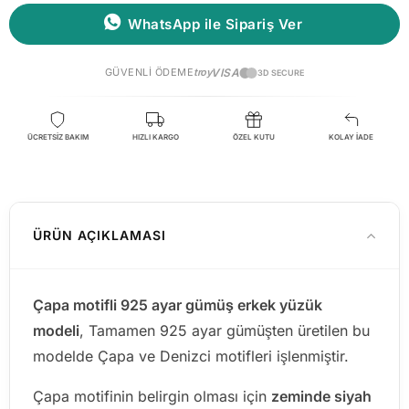
WhatsApp ile Sipariş Ver
GÜVENLI ÖDEME
troy
VISA
3D SECURE
ÜCRETSİZ BAKIM
HIZLI KARGO
ÖZEL KUTU
KOLAY İADE
ÜRÜN AÇIKLAMASI
Çapa motifli 925 ayar gümüş erkek yüzük
modeli
, Tamamen 925 ayar gümüşten üretilen bu
modelde Çapa ve Denizci motifleri işlenmiştir.
Çapa motifinin belirgin olması için
zeminde siyah