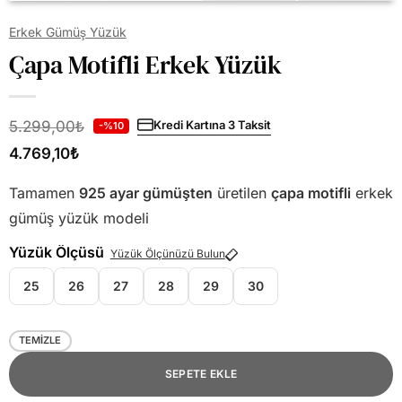
Erkek Gümüş Yüzük
Çapa Motifli Erkek Yüzük
5.299,00
₺
Kredi Kartına 3 Taksit
-%10
4.769,10
₺
Tamamen
925 ayar gümüşten
üretilen
çapa motifli
erkek
gümüş yüzük modeli
Yüzük Ölçüsü
Yüzük Ölçünüzü Bulun
25
26
27
28
29
30
TEMIZLE
SEPETE EKLE