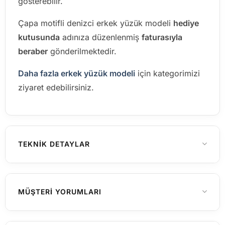
gösterebilir.
Çapa motifli denizci erkek yüzük modeli
hediye
kutusunda
adınıza düzenlenmiş
faturasıyla
beraber
gönderilmektedir.
Daha fazla erkek yüzük modeli
için kategorimizi
ziyaret edebilirsiniz.
TEKNIK DETAYLAR
25, 26, 27, 28, 29, 30
YÜZÜK ÖLÇÜSÜ
MÜŞTERI YORUMLARI
Erkek
CINSIYET
Henüz yorum yapılmamış