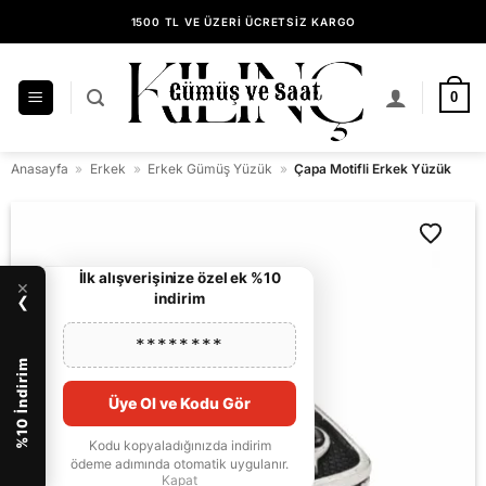
İçeriğe
1500 TL VE ÜZERİ ÜCRETSİZ KARGO
atla
14 GÜN İÇİNDE KOLAY İADE
KILINÇ GÜMÜŞ GÜVENCESİYLE ALIŞVERİŞ
0
Anasayfa
»
Erkek
»
Erkek Gümüş Yüzük
»
Çapa Motifli Erkek Yüzük
İlk alışverişinize özel ek %10
×
indirim
❯
********
%10 İndirim
Üye Ol ve Kodu Gör
Kodu kopyaladığınızda indirim
ödeme adımında otomatik uygulanır.
Kapat