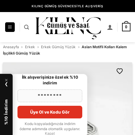
İçeriğe
KILINÇ GÜMÜŞ GÜVENCESİYLE ALIŞVERİŞ
atla
0
Anasayfa
»
Erkek
»
Erkek Gümüş Yüzük
»
Aslan Motifli Kolları Kalem
İşçilikli Gümüş Yüzük
İlk alışverişinize özel ek %10
×
indirim
❯
********
%10 İndirim
Üye Ol ve Kodu Gör
Kodu kopyaladığınızda indirim
ödeme adımında otomatik uygulanır.
Kapat