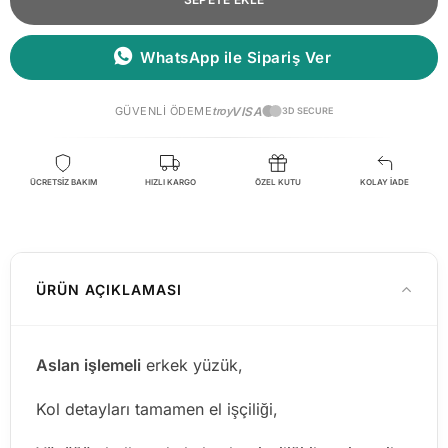
WhatsApp ile Sipariş Ver
GÜVENLI ÖDEME
troy
VISA
3D SECURE
ÜCRETSİZ BAKIM
HIZLI KARGO
ÖZEL KUTU
KOLAY İADE
ÜRÜN AÇIKLAMASI
Aslan işlemeli
erkek yüzük,
Kol detayları tamamen el işçiliği,