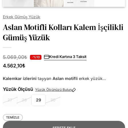
Erkek Gümüş Yüzük
Aslan Motifli Kolları Kalem İşçilikli
Gümüş Yüzük
5.069,00
₺
Kredi Kartına 3 Taksit
-%10
4.562,10
₺
Kalemkar izlerini
taşıyan
Aslan motifli
erkek yüzük…
Yüzük Ölçüsü
Yüzük Ölçünüzü Bulun
27
28
29
30
TEMIZLE
SEPETE EKLE