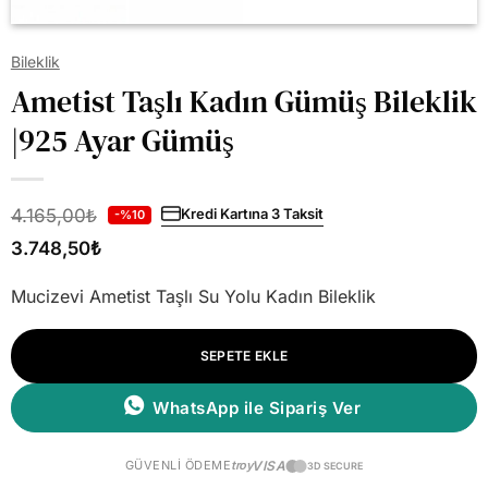
Bileklik
Ametist Taşlı Kadın Gümüş Bileklik
|925 Ayar Gümüş
4.165,00
₺
Kredi Kartına 3 Taksit
-%10
3.748,50
₺
Mucizevi Ametist Taşlı Su Yolu Kadın Bileklik
SEPETE EKLE
WhatsApp ile Sipariş Ver
GÜVENLI ÖDEME
troy
VISA
3D SECURE