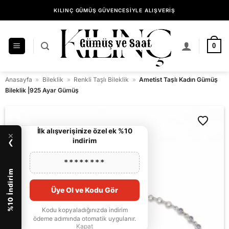
İçeriğe
KILINÇ GÜMÜŞ GÜVENCESİYLE ALIŞVERİŞ
atla
0
Anasayfa
»
Bileklik
»
Renkli Taşlı Bileklik
»
Ametist Taşlı Kadın Gümüş
Bileklik |925 Ayar Gümüş
İlk alışverişinize özel ek %10
×
indirim
❯
********
%10 İndirim
Üye Ol ve Kodu Gör
Kodu kopyaladığınızda indirim
ödeme adımında otomatik uygulanır.
Kapat