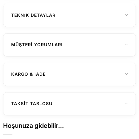
TEKNIK DETAYLAR
925 Ayar Gümüş
MATERYAL
MÜŞTERI YORUMLARI
Henüz yorum yapılmamış
KARGO & İADE
Yurtiçi Gönderimler (Türkiye)
TAKSIT TABLOSU
Hafta içi saat 15:00'a kadar verilen
siparişleriniz genellikle aynı gün içerisinde
Hoşunuza gidebilir…
kargoya teslim edilir. 15:00 sonrası verilen