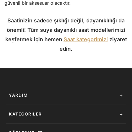
güvenli bir aksesuar olacaktır.
Saatinizin sadece şıklığı değil, dayanıklılığı da
önemli! Tüm suya dayanıklı saat modellerimizi
keşfetmek için hemen
Saat kategorimizi
ziyaret
edin.
+
YARDIM
İletişim
+
KATEGORILER
İade Talebi
Bileklik
49