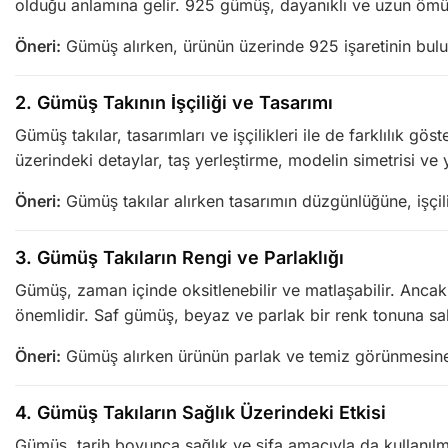
olduğu anlamına gelir. 925 gümüş, dayanıklı ve uzun ömü
Öneri:
Gümüş alırken, ürünün üzerinde 925 işaretinin bul
2.
Gümüş Takının İşçiliği ve Tasarımı
Gümüş takılar, tasarımları ve işçilikleri ile de farklılık gö
üzerindeki detaylar, taş yerleştirme, modelin simetrisi ve
Öneri:
Gümüş takılar alırken tasarımın düzgünlüğüne, işçiliğ
3.
Gümüş Takıların Rengi ve Parlaklığı
Gümüş, zaman içinde oksitlenebilir ve matlaşabilir. Ancak,
önemlidir. Saf gümüş, beyaz ve parlak bir renk tonuna sa
Öneri:
Gümüş alırken ürünün parlak ve temiz görünmesine di
4.
Gümüş Takıların Sağlık Üzerindeki Etkisi
Gümüş, tarih boyunca sağlık ve şifa amacıyla da kullanılmış