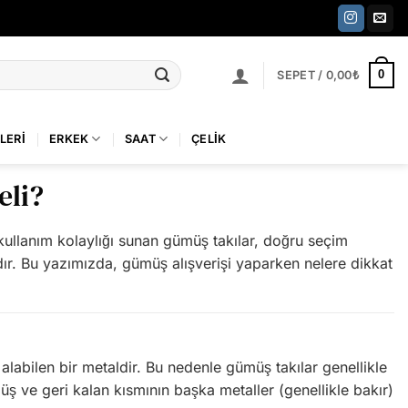
0
SEPET /
0,00
₺
LERI
ERKEK
SAAT
ÇELIK
eli?
k kullanım kolaylığı sunan gümüş takılar, doğru seçim
dır. Bu yazımızda, gümüş alışverişi yaparken nelere dikkat
labilen bir metaldir. Bu nedenle gümüş takılar genellikle
ş ve geri kalan kısmının başka metaller (genellikle bakır)