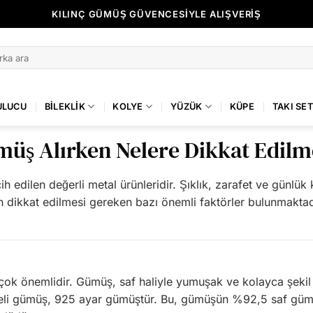
KILINÇ GÜMÜŞ GÜVENCESİYLE ALIŞVERİŞ
ULUCU
BILEKLIK
KOLYE
YÜZÜK
KÜPE
TAKI SET
üş Alırken Nelere Dikkat Edilm
ih edilen değerli metal ürünleridir. Şıklık, zarafet ve günlü
ken dikkat edilmesi gereken bazı önemli faktörler bulunmakta
ok önemlidir. Gümüş, saf haliyle yumuşak ve kolayca şekil a
liteli gümüş, 925 ayar gümüştür. Bu, gümüşün %92,5 saf gümü