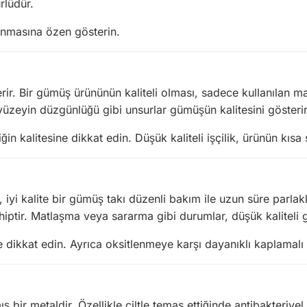
rlüdür.
unmasına özen gösterin.
sterir. Bir gümüş ürününün kaliteli olması, sadece kullanılan m
 yüzeyin düzgünlüğü gibi unsurlar gümüşün kalitesini gösterir
in kalitesine dikkat edin. Düşük kaliteli işçilik, ürünün kıs
 iyi kalite bir gümüş takı düzenli bakım ile uzun süre parlak
hiptir. Matlaşma veya sararma gibi durumlar, düşük kaliteli
kkat edin. Ayrıca oksitlenmeye karşı dayanıklı kaplamalı ür
 bir metaldir. Özellikle ciltle temas ettiğinde antibakteriyel