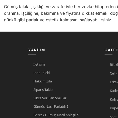
Gümüş takılar, şıklığı ve zarafetiyle her zevke hitap ede
oranına, işçiliğine, bakımına ve fiyatına dikkat etmek, doğ
günkü gibi parlak ve estetik kalmasını sağlayabilirsiniz.
YARDIM
KATEG
İletişim
Bilekl
İade Talebi
Çelik
Hakkımızda
Erke
Sipariş Takip
Kadı
Sıkça Sorulan Sorular
Koly
Gümüş Nasıl Parlatılır?
Küpe
Gerçek Gümüş Nasıl Anlaşılır?
Saat