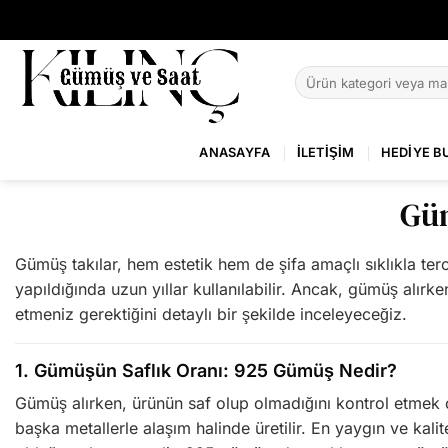
İçeriğe
atla
Ara:
ANASAYFA
İLETIŞIM
HEDIYE B
Güm
Gümüş takılar, hem estetik hem de şifa amaçlı sıklıkla terc
yapıldığında uzun yıllar kullanılabilir. Ancak, gümüş alır
etmeniz gerektiğini detaylı bir şekilde inceleyeceğiz.
1.
Gümüşün Saflık Oranı: 925 Gümüş Nedir?
Gümüş alırken, ürünün saf olup olmadığını kontrol etmek ç
başka metallerle alaşım halinde üretilir. En yaygın ve ka