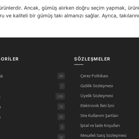
n ürünlerdir. Ancak, gümüş alırken doğru seçim yapmak, ürün
ru ve kaliteli bir gümüş takı almanızı sağlar. Ayrıca, takılar
ORILER
SÖZLEŞMELER
Çerez Politikası
ik
49
Gizlilik Sözleşmesi
7
Üyelik Sözleşmesi
k
105
Elektronik İleti İzni
n
76
Site Kullanım Şartları
e
35
İptal ve İade Koşulları
3
Mesafeli Satış Sözleşmesi
52