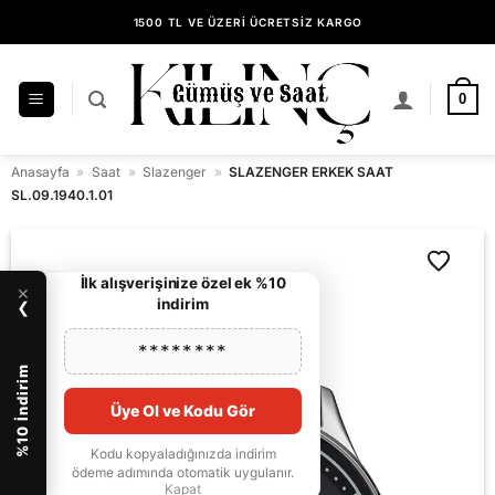
İçeriğe
1500 TL VE ÜZERİ ÜCRETSİZ KARGO
atla
14 GÜN İÇİNDE KOLAY İADE
KILINÇ GÜMÜŞ GÜVENCESİYLE ALIŞVERİŞ
0
Anasayfa
»
Saat
»
Slazenger
»
SLAZENGER ERKEK SAAT
SL.09.1940.1.01
İlk alışverişinize özel ek %10
×
indirim
❯
********
%10 İndirim
Üye Ol ve Kodu Gör
Kodu kopyaladığınızda indirim
ödeme adımında otomatik uygulanır.
Kapat