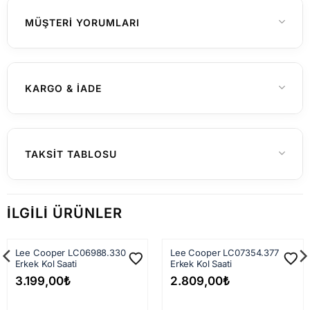
Erkek
CINSIYET
MÜŞTERI YORUMLARI
Henüz yorum yapılmamış
KARGO & İADE
Yurtiçi Gönderimler (Türkiye)
TAKSIT TABLOSU
Hafta içi saat 15:00'a kadar verilen
siparişleriniz genellikle aynı gün içerisinde
İLGILI ÜRÜNLER
kargoya teslim edilir. 15:00 sonrası verilen
siparişler en geç ertesi iş günü kargoya
Lee Cooper LC06988.330
Lee Cooper LC07354.377
verilir.
Erkek Kol Saati
Erkek Kol Saati
Kargo firmasına teslim edildikten sonra
3.199,00
₺
2.809,00
₺
siparişiniz çoğunlukla
1–3 iş günü
içinde