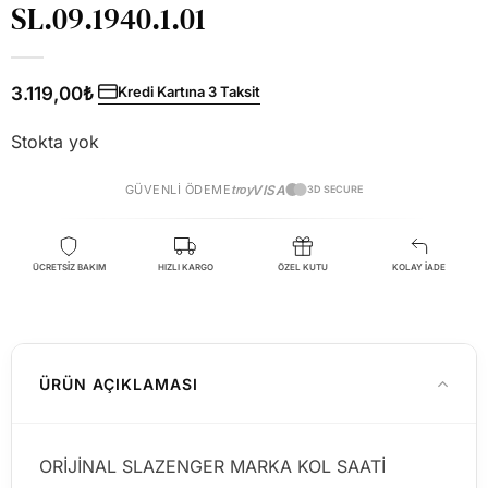
SL.09.1940.1.01
3.119,00
₺
Kredi Kartına 3 Taksit
Stokta yok
GÜVENLI ÖDEME
troy
VISA
3D SECURE
ÜCRETSİZ BAKIM
HIZLI KARGO
ÖZEL KUTU
KOLAY İADE
ÜRÜN AÇIKLAMASI
ORİJİNAL SLAZENGER MARKA KOL SAATİ